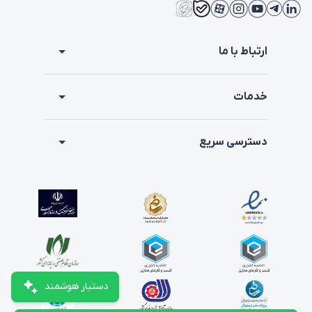
امتیاز آگهی
6
کد آگهی
3841
ارتباط با ما
توضیحات
خدمات
مجموع متراژ مغازه و انباری 25 متر است/از هر دو طرف 
راه دارد/میخواهد این ملک را به همراه کد 3840 تهاتر 
دسترسی سریع
کنند و به جای ان دو یک واحد بگیرند/مشاور فایل فاطمه 
احمدی
معاوضه
توضیحات مخصوص مشاوران
دستیار هوشمند
آگهی های مشابه