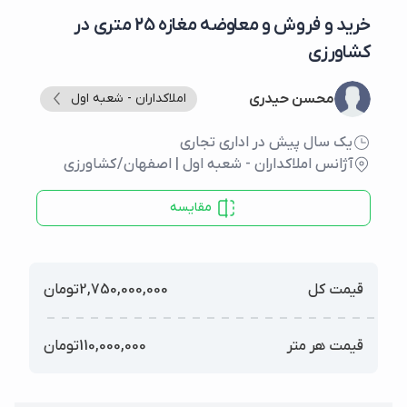
خرید و فروش و معاوضه مغازه 25 متری در
کشاورزی
محسن حیدری
املاکداران - شعبه اول
یک سال پیش در اداری تجاری
آژانس املاکداران - شعبه اول
|
اصفهان
/
کشاورزی
مقایسه
قیمت کل
2,750,000,000
تومان
قیمت هر متر
110,000,000
تومان