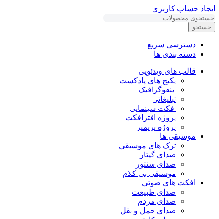
ایجاد حساب کاربری
جستجو
دسترسی سریع
دسته بندی ها
قالب های ویدئویی
پکیج های پادکست
اینفوگرافیک
تبلیغاتی
افکت سینمایی
پروژه افترافکت
پروژه پریمیر
موسیقی ها
ترک های موسیقی
صدای گیتار
صدای سنتور
موسیقی بی کلام
افکت های صوتی
صدای طبیعت
صدای مردم
صدای حمل و نقل