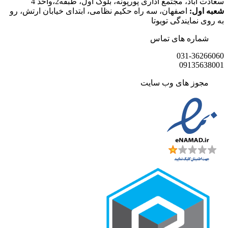
سعادت آباد، مجتمع اداری پورپونه، بلوک اول، طبقه2،واحد 4
شعبه اول:
اصفهان، سه راه حکیم نظامی، ابتدای خیابان ارتش، رو
به روی نمایندگی تویوتا
شماره های تماس
031-36266060
09135638001
مجوز های وب سایت