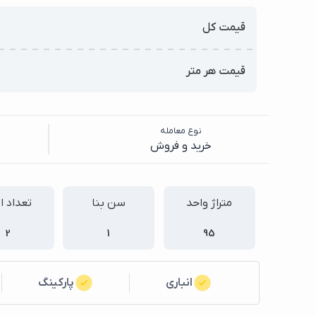
قیمت کل
قیمت هر متر
نوع معامله
خرید و فروش
متراژ واحد
سن بنا
تعداد ا
2
1
95
انباری
پارکینگ