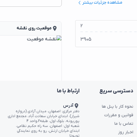
مشاهده جزئیات بیشتر
2
place
موقعیت روی نقشه
3905
دسترسی سریع
ارتباط با ما
location_on
آدرس
نحوه کار با پنل ها
دفتر مرکزی: اصفهان، میدان آزادی (دروازه
قوانین و مقررات
شیراز)، ابتدای خیابان سعادت آباد، مجتمع اداری
پورپونه، بلوک اول، طبقه2،واحد 4
تماس با ما
شعبه اول: اصفهان، سه راه حکیم نظامی،
ابتدای خیابان ارتش، رو به روی نمایندگی
اخبار روز
تویوتا