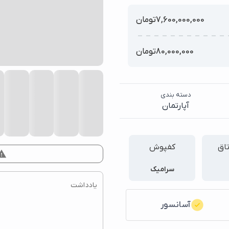
7,600,000,000
تومان
80,000,000
تومان
دسته بندی
آپارتمان
تاق
کفپوش
rt_problem
سرامیک
آسانسور