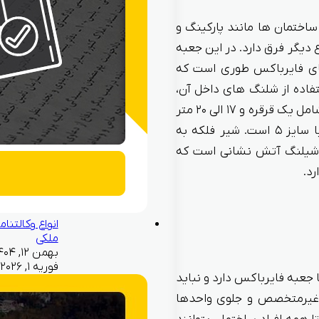
اختمان ها مانند پارکینگ و
دیگر فرق دارد. در این جعبه
های فایرباکس طوری است که
فاده از شلنگ های داخل آن،
آب را با حجم بالا به محل آتش سوزی برسانند. جعبه فایرفاکس شامل یک قرقره و ۱۷ الی ۲۰ متر
شیلنگ برزنتی سایز ۵ آتش نشانی و یک شیر فلکه ۴۵ درجه با سایز ۵ است. شیر فلکه به
 شیلنگ آتش نشانی است که
د.
انواع وکالتنام
ملکی
فوریه ۱, ۲۰۲۶
عبه فایرباکس دارد و نباید
اد غیرمتخصص و جلوی واحدها