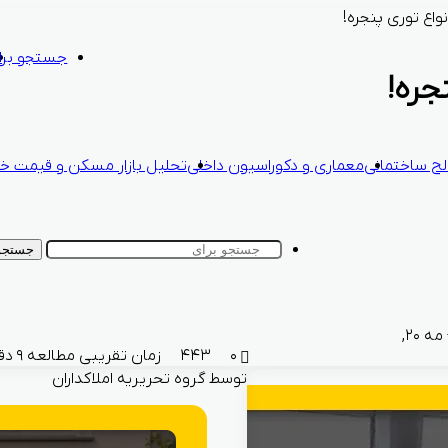
واع توری پنجره!
جستجو برا
جره!
ح ساختمانی
معماری و دکوراسیون داخلی
تحلیل بازار مسکن و قیمت خا
جستجو 
اردیبهشت ۳۱, ۱۴۰۳ - مه ۲۰,
۰
۴۴۳
زمان تقریبی مطالعه ۹ دقیقه
توسط گروه تحریریه املاکداران